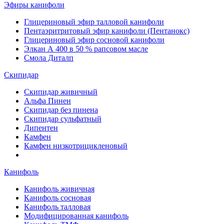
Эфиры канифоли
Глицериновый эфир талловой канифоли
Пентаэритритовый эфир канифоли (Пентанокс)
Глицериновый эфир сосновой канифоли
Элкан А 400 в 50 % рапсовом масле
Смола Диталп
Скипидар
Скипидар живичный
Альфа Пинен
Скипидар без пинена
Скипидар сульфатный
Дипентен
Камфен
Камфен низкотрицикленовый
Канифоль
Канифоль живичная
Канифоль сосновая
Канифоль талловая
Модифицированная канифоль