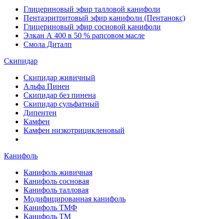
Глицериновый эфир талловой канифоли
Пентаэритритовый эфир канифоли (Пентанокс)
Глицериновый эфир сосновой канифоли
Элкан А 400 в 50 % рапсовом масле
Смола Диталп
Скипидар
Скипидар живичный
Альфа Пинен
Скипидар без пинена
Скипидар сульфатный
Дипентен
Камфен
Камфен низкотрицикленовый
Канифоль
Канифоль живичная
Канифоль сосновая
Канифоль талловая
Модифицированная канифоль
Канифоль ТМФ
Канифоль ТМ