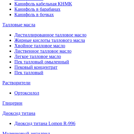
Канифоль кабельная КНМК
Канифоль в барабанах
Канифоль в бочках
Талловые масла
Дистиллированное талловое масло
Жирные кислоты таллового масла
Хвойное талловое масло
Лиственное талловое масло
Легкое талловое масло
Пек талловый омыленный
Пековый концентрат
Пек талловый
Растворители
Ортоксилол
Глицерин
Диоксид титана
Диоксид титана Lomon R-996
Малеиновый ангидрид