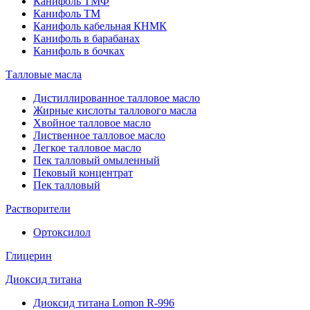
Канифоль ТМФ
Канифоль ТМ
Канифоль кабельная КНМК
Канифоль в барабанах
Канифоль в бочках
Талловые масла
Дистиллированное талловое масло
Жирные кислоты таллового масла
Хвойное талловое масло
Лиственное талловое масло
Легкое талловое масло
Пек талловый омыленный
Пековый концентрат
Пек талловый
Растворители
Ортоксилол
Глицерин
Диоксид титана
Диоксид титана Lomon R-996