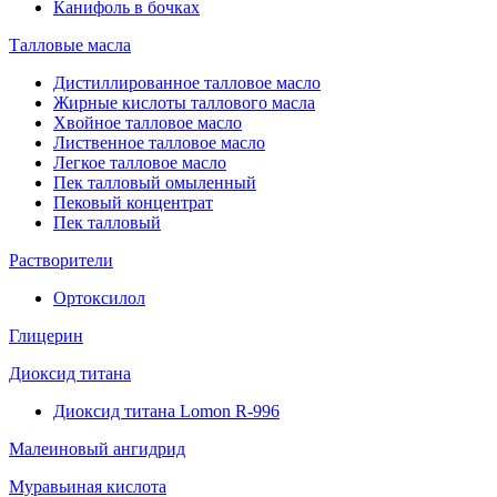
Канифоль в бочках
Талловые масла
Дистиллированное талловое масло
Жирные кислоты таллового масла
Хвойное талловое масло
Лиственное талловое масло
Легкое талловое масло
Пек талловый омыленный
Пековый концентрат
Пек талловый
Растворители
Ортоксилол
Глицерин
Диоксид титана
Диоксид титана Lomon R-996
Малеиновый ангидрид
Муравьиная кислота