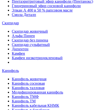
Пентаэритритовый эфир канифоли (Пентанокс)
Глицериновый эфир сосновой канифоли
Элкан А 400 в 50 % рапсовом масле
Смола Диталп
Скипидар
Скипидар живичный
Альфа Пинен
Скипидар без пинена
Скипидар сульфатный
Дипентен
Камфен
Камфен низкотрицикленовый
Канифоль
Канифоль живичная
Канифоль сосновая
Канифоль талловая
Модифицированная канифоль
Канифоль ТМФ
Канифоль ТМ
Канифоль кабельная КНМК
Канифоль в барабанах