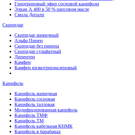
Глицериновый эфир сосновой канифоли
Элкан А 400 в 50 % рапсовом масле
Смола Диталп
Скипидар
Скипидар живичный
Альфа Пинен
Скипидар без пинена
Скипидар сульфатный
Дипентен
Камфен
Камфен низкотрицикленовый
Канифоль
Канифоль живичная
Канифоль сосновая
Канифоль талловая
Модифицированная канифоль
Канифоль ТМФ
Канифоль ТМ
Канифоль кабельная КНМК
Канифоль в барабанах