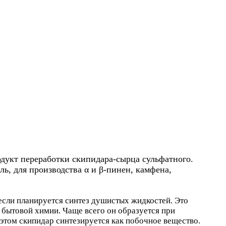
одукт переработки скипидара-сырца сульфатного.
ь, для производства α и β-пинен, камфена,
если планируется синтез душистых жидкостей. Это
ы бытовой химии. Чаще всего он образуется при
том скипидар синтезируется как побочное вещество.