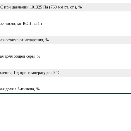
С при давлении 101325 Па (760 мм рт. ст.), %
ое число, мг КОН на 1 г
ля остатка от испарения, %
ая доля общей серы, %
мления, Пд при температуре 20 °С
ая доля а,ß-пинена, %